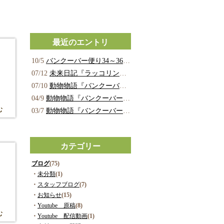
最近のエントリ
10/5
バンクーバー便り34～36を追加しました。
07/12
未来日記『ラッコリン家族の帰還』改訂版を掲載しました。
07/10
動物物語『バンクーバー物語』第3話(最終話)を図書室に掲載しました。
04/9
動物物語『バンクーバー物語』第2話を「図書室」に掲載しました。
む
03/7
動物物語『バンクーバー物語』を図書室に掲載しました。
カテゴリー
ブログ
(75)
・
未分類
(1)
・
スタッフブログ
(7)
・
お知らせ
(15)
・
Youtube 原稿
(8)
む
・
Youtube 配信動画
(1)