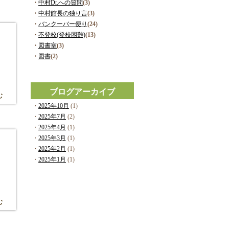
・
中村Dr.への質問
(3)
・
中村館長の独り言
(3)
・
バンクーバー便り
(24)
・
不登校(登校困難)
(13)
・
図書室
(3)
・
図書
(2)
ブログアーカイブ
む
・
2025年10月
(1)
・
2025年7月
(2)
・
2025年4月
(1)
・
2025年3月
(1)
・
2025年2月
(1)
・
2025年1月
(1)
む