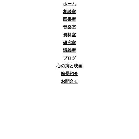
ホーム
相談室
図書室
音楽室
資料室
研究室
講義室
ブログ
心の病と映画
館長紹介
お問合せ