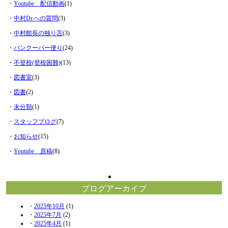
・
Youtube 配信動画
(1)
・
中村Dr.への質問
(3)
・
中村館長の独り言
(3)
・
バンクーバー便り
(24)
・
不登校(登校困難)
(13)
・
図書室
(3)
・
図書
(2)
・
未分類
(1)
・
スタッフブログ
(7)
・
お知らせ
(15)
・
Youtube 原稿
(8)
ブログアーカイブ
・
2025年10月
(1)
・
2025年7月
(2)
・
2025年4月
(1)