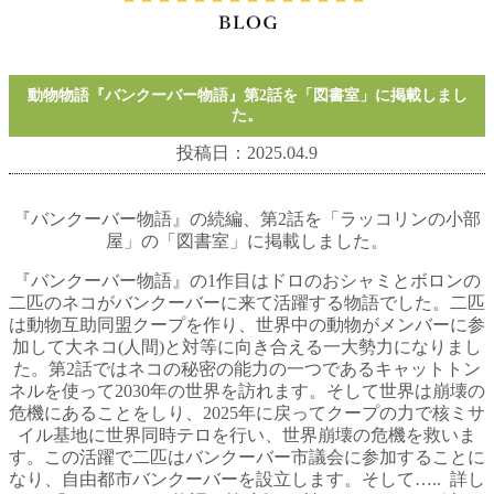
動物物語『バンクーバー物語』第2話を「図書室」に掲載しまし
た。
投稿日：2025.04.9
『バンクーバー物語』の続編、第2話を「ラッコリンの小部
屋」の「図書室」に掲載しました。
『バンクーバー物語』の1作目はドロのおシャミとボロンの
二匹のネコがバンクーバーに来て活躍する物語でした。二匹
は動物互助同盟クープを作り、世界中の動物がメンバーに参
加して大ネコ(人間)と対等に向き合える一大勢力になりまし
た。第2話ではネコの秘密の能力の一つであるキャットトン
ネルを使って2030年の世界を訪れます。そして世界は崩壊の
危機にあることをしり、2025年に戻ってクープの力で核ミサ
イル基地に世界同時テロを行い、世界崩壊の危機を救いま
す。この活躍で二匹はバンクーバー市議会に参加することに
なり、自由都市バンクーバーを設立します。そして….. 詳し