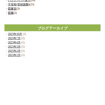
・
バンクーバー便り
(24)
・
不登校(登校困難)
(13)
・
図書室
(3)
・
図書
(2)
ブログアーカイブ
・
2025年10月
(1)
・
2025年7月
(2)
・
2025年4月
(1)
・
2025年3月
(1)
・
2025年2月
(1)
・
2025年1月
(1)
ホーム
講義室
相談室
ブログ
図書室
心の病と映画
音楽室
館長紹介