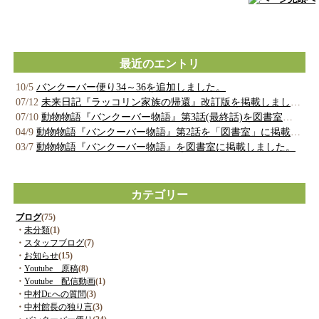
最近のエントリ
10/5
バンクーバー便り34～36を追加しました。
07/12
未来日記『ラッコリン家族の帰還』改訂版を掲載しました。
07/10
動物物語『バンクーバー物語』第3話(最終話)を図書室に掲載しました。
04/9
動物物語『バンクーバー物語』第2話を「図書室」に掲載しました。
03/7
動物物語『バンクーバー物語』を図書室に掲載しました。
カテゴリー
ブログ
(75)
・
未分類
(1)
・
スタッフブログ
(7)
・
お知らせ
(15)
・
Youtube 原稿
(8)
・
Youtube 配信動画
(1)
・
中村Dr.への質問
(3)
・
中村館長の独り言
(3)