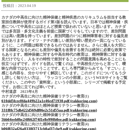
投稿日：2023.04.19
カナダの中高生に向けた精神保健と精神疾患のカリキュラムを担当する教
室担任教師が使用するガイド第3版を読んでいます。日本では精神保健・疾
患について中高生にはほとんど授業で扱われていないと思います。カナダ
では多言語・多文化主義を前提に国家づくりをしていますので、差別問題
には高い意識を持っています。差別問題の1つに精神障害者に対する偏見差
別があります。ドイツ・ナチの激しい差別が暗い歴史の一頁になっている
ように、この問題は軽視できるものではありません。さらに個人を大切に
する国家となるためにも差別や偏見を改善する努力は絶対に必要な政策で
もあります。精神保健に対する中高生時代の教育は、精神障害に対する偏
見だけでなく、人をその特性で差別することの問題意識を高めることにも
役立つはずです。ガイドを読んで驚くのは、中高校生だからと言って、曖
昧な内容ではないということです。むしろ専門家からみても「すごい」と
感じる内容を、分かりやすく解説しています。このガイドについてもう少
し詳しく知りたい方は、「ラッコリンの小部屋」というWEBサイトをご覧
ください。この中の「資料室」という小部屋に、シリーズで掲載する予定
です。お役に立てれば幸いです。
中村道彦 2023年4月
カナダの中高生に向けた精神保健リテラシー教育(1)
610dd5fcee8fda449b22a1e46ed71930.pdf (rakkoring.com)
カナダの中高生に向けた精神保健リテラシー教育(2)
331f8fc75db422d569df06e2c51d55aa.pdf (rakkoring.com)
カナダの中高生に向けた精神保健リテラシー教育(3)
5bb64eeb0bc24f662f74f1e8e990b0ee.pdf (rakkoring.com)
カナダの中高生に向けた精神保健リテラシー教育(4)
b06f832af26a0338f3713cb0af37cbe9.pdf (rakkoring.com)