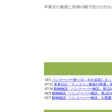
卒業式の最後に恒例の帽子投げが行わ
10/5
バンクーバー便り34～36を追加しま
07/12
未来日記『ラッコリン家族の帰還』
07/10
動物物語『バンクーバー物語』第3話
04/9
動物物語『バンクーバー物語』第2話
03/7
動物物語『バンクーバー物語』を図書