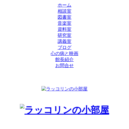
ホーム
相談室
図書室
音楽室
資料室
研究室
講義室
ブログ
心の病と映画
館長紹介
お問合せ