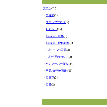
ブログ
(75)
・
未分類
(1)
・
スタッフブログ
(7)
・
お知らせ
(15)
・
Youtube 原稿
(8)
・
Youtube 配信動画
(1)
・
中村Dr.への質問
(3)
・
中村館長の独り言
(3)
・
バンクーバー便り
(24)
・
不登校(登校困難)
(13)
・
図書室
(3)
・
図書
(2)