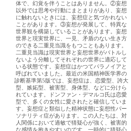
体で、幻覚を伴うことはありません。②妄想
以外では思考や行動にまとまりがあり、妄想
に触れないときには、妄想症と気づかれない
ことがあります。③妄想が発展して、特異な
世界観を構築していることがあります。妄想
世界と現実世界に、一見、矛盾のない生き方
のできる二重見当識をもつこともあります。
二重見当識は現実世界と妄想世界がバトルし
ないよう分離してそれぞれの世界に適応して
いる状態です。妄想症はかつてパラノイアと
呼ばれていました。最近の米国精神医学界の
診断基準第5版では、妄想症は、恋愛型、誇大
型、嫉妬型、被害型、身体型、などに分けら
れています。ドンファン・デマルコ氏は恋愛
型で、多くの女性に愛されたと確信していま
す。妄想症と類似した精神状態に妄想性パー
ソナリティ症があります。この人たちは、対
人関係において過敏で猜疑心が強く、被害的
な感情を抱きやすいのです。一時的に猜疑心