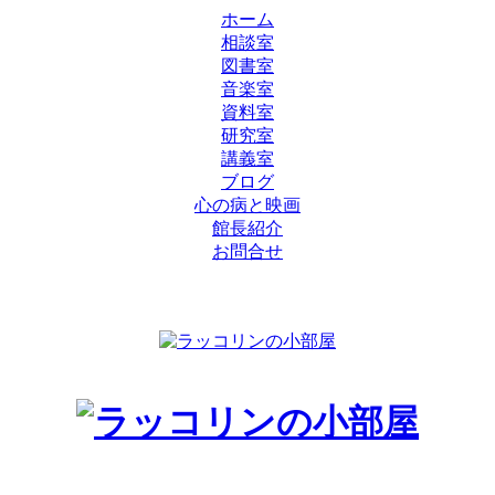
ホーム
相談室
図書室
音楽室
資料室
研究室
講義室
ブログ
心の病と映画
館長紹介
お問合せ