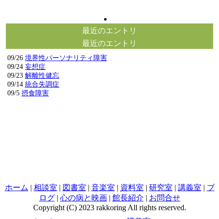
最近のエントリ
最近のエントリ
09/26
境界性パーソナリティ障害
09/24
妄想症
09/23
解離性健忘
09/14
統合失調症
09/5
摂食障害
ホーム
|
相談室
|
図書室
|
音楽室
|
資料室
|
研究室
|
講義室
|
ブ
ログ
|
心の病と映画
|
館長紹介
|
お問合せ
Copyright (C) 2023 rakkoring All rights reserved.