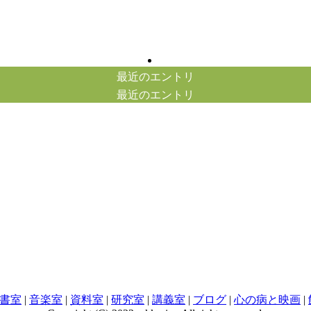
最近のエントリ
最近のエントリ
書室
|
音楽室
|
資料室
|
研究室
|
講義室
|
ブログ
|
心の病と映画
|