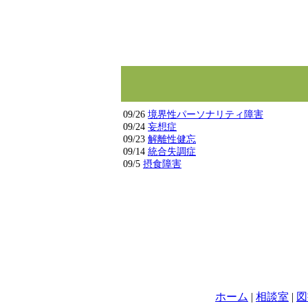
09/26
境界性パーソナリティ障害
09/24
妄想症
09/23
解離性健忘
09/14
統合失調症
09/5
摂食障害
ホーム
|
相談室
|
図