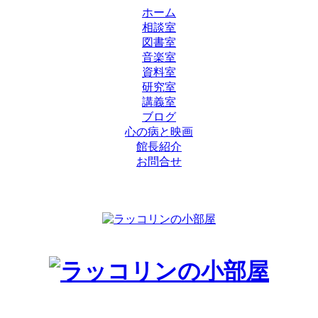
ホーム
相談室
図書室
音楽室
資料室
研究室
講義室
ブログ
心の病と映画
館長紹介
お問合せ