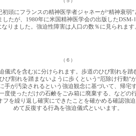
（５）
紀初頭にフランスの精神医学者ジャネーが“精神衰弱”
ましたが、1980年に米国精神医学会の出版したDSM-
になりました。強迫性障害は人口の数％に見られます
（６）
迫儀式を含む)に分けられます。歩道のひび割れを踏
ひび割れを踏まないように歩くという“厄除け行動”
に手が汚染されるという強迫観念に基づいて、帰宅
一度使っただけの石鹸をごみ箱に廃棄する、などの
オフを繰り返し確実にできたことを確かめる確認強迫
めて反復する行為を強迫儀式といいます。