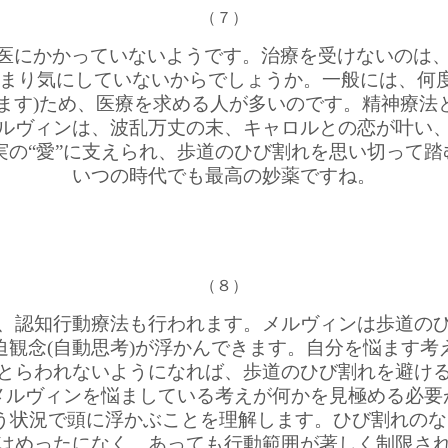
（７）
にかかっていないようです。治療を受けないのは、症
あまり気にしていないからでしょうか。一般には、何
います)ため、医療を求める人が多いのです。精神療
ルヴィンは、波乱万丈の末、キャロルとの恋が叶い
実の“愛”に支えられ、歩道のひび割れを思い切って踏
いつの時代でも最高の妙薬ですね。
（８）
、認知行動療法も行われます。メルヴィンは歩道のひ
迫観念(自動思考)が浮かんできます。自分を悩ます考
とらわれないようになれば、歩道のひび割れを避け
メルヴィンを悩ましている考えが何かを見極める必要
う状況で頭に浮かぶことを理解します。ひび割れのな
はめったになく、あっても行動範囲が著しく制限さ