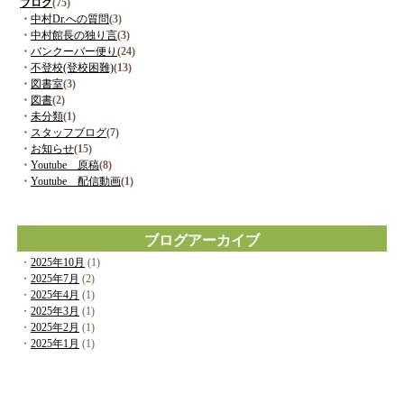
ブログ
(75)
・
中村Dr.への質問
(3)
・
中村館長の独り言
(3)
・
バンクーバー便り
(24)
・
不登校(登校困難)
(13)
・
図書室
(3)
・
図書
(2)
・
未分類
(1)
・
スタッフブログ
(7)
・
お知らせ
(15)
・
Youtube 原稿
(8)
・
Youtube 配信動画
(1)
ブログアーカイブ
・
2025年10月
(1)
・
2025年7月
(2)
・
2025年4月
(1)
・
2025年3月
(1)
・
2025年2月
(1)
・
2025年1月
(1)