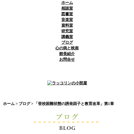
ホーム
相談室
図書室
音楽室
資料室
研究室
講義室
ブログ
心の病と映画
館長紹介
お問合せ
ホーム
>
ブログ
> 「登校困難状態の誘発因子と教育改革」第1章