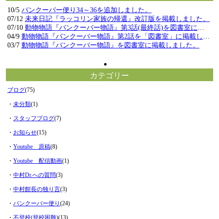
10/5
バンクーバー便り34～36を追加しました。
07/12
未来日記『ラッコリン家族の帰還』改訂版を掲載しました。
07/10
動物物語『バンクーバー物語』第3話(最終話)を図書室に掲載しました。
04/9
動物物語『バンクーバー物語』第2話を「図書室」に掲載しました。
03/7
動物物語『バンクーバー物語』を図書室に掲載しました。
カテゴリー
ブログ
(75)
・
未分類
(1)
・
スタッフブログ
(7)
・
お知らせ
(15)
・
Youtube 原稿
(8)
・
Youtube 配信動画
(1)
・
中村Dr.への質問
(3)
・
中村館長の独り言
(3)
・
バンクーバー便り
(24)
・
不登校(登校困難)
(13)