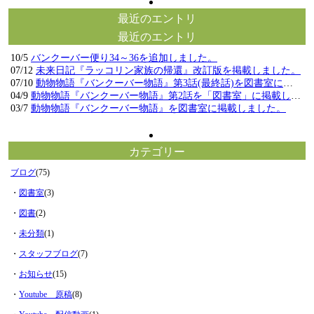
最近のエントリ
最近のエントリ
10/5
バンクーバー便り34～36を追加しました。
07/12
未来日記『ラッコリン家族の帰還』改訂版を掲載しました。
07/10
動物物語『バンクーバー物語』第3話(最終話)を図書室に掲載しました。
04/9
動物物語『バンクーバー物語』第2話を「図書室」に掲載しました。
03/7
動物物語『バンクーバー物語』を図書室に掲載しました。
カテゴリー
ブログ
(75)
・
図書室
(3)
・
図書
(2)
・
未分類
(1)
・
スタッフブログ
(7)
・
お知らせ
(15)
・
Youtube 原稿
(8)