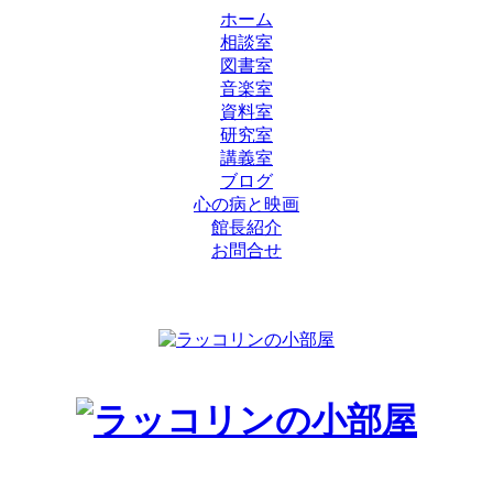
ホーム
相談室
図書室
音楽室
資料室
研究室
講義室
ブログ
心の病と映画
館長紹介
お問合せ