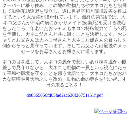
クーバーに移り住み、この地の動物たちや大ネコたちと協働
して動物互助連盟を設立し、遂に世界平和と環境改善を達成
するという大活躍が描かれています。最終の第3話では、大
ネコ父さんが不治の病にかかりメイド(安楽死)を受ける決心
をしたころ、年老いたおシャミもネコの特殊能力で自らの死
を予期し、大ネコ父さんと共に逝くことを決断します。おシ
ャミとお父さんは大ネコ母さんと大ネコお嬢さんの暮らしを
側からそっと見守っています。そしてお父さんは最後のメッ
セージをお母さんとお嬢さんに送ります。
ネコの目を通して、大ネコの愚かで悲しいあり様を温かい眼
差しで見守りながら、大ネコも動物の一員という視点にたっ
て平和や環境を守ることを願う物語です。大ネコたちがおバ
カな喧嘩や鼻天狗ぶりを改め、動物の命の尊さを思い起こす
日の来ることを！
db8365056fd65fad2ac630f26751a51f.pdf